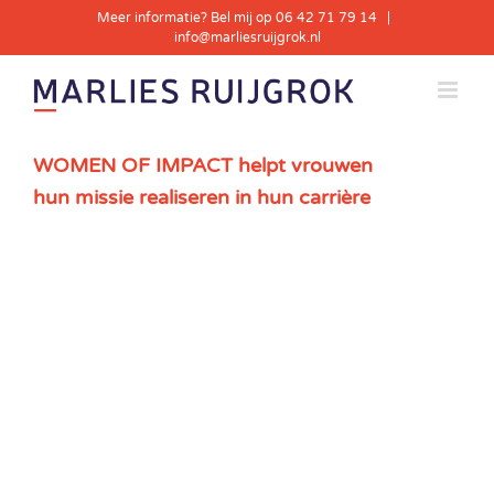
Skip
Meer informatie? Bel mij op 06 42 71 79 14
|
to
info@marliesruijgrok.nl
content
WOMEN OF IMPACT helpt vrouwen
hun missie realiseren in hun carrière