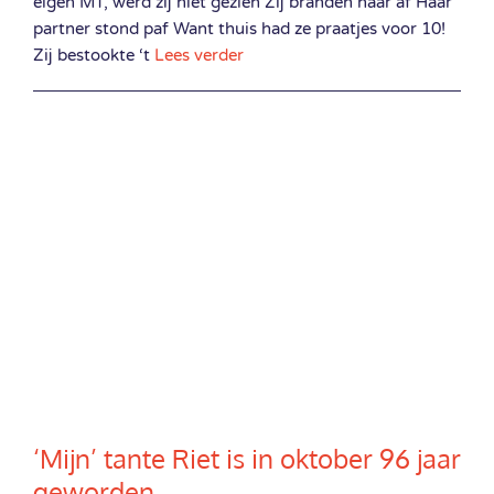
eigen MT, werd zij niet gezien Zij branden haar af Haar
partner stond paf Want thuis had ze praatjes voor 10!
Zij bestookte ‘t
Lees verder
‘Mijn’ tante Riet is in oktober 96 jaar
geworden