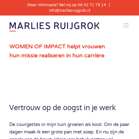
Skip
Meer informatie? Bel mij op 06 42 71 79 14
|
to
info@marliesruijgrok.nl
content
WOMEN OF IMPACT helpt vrouwen
hun missie realiseren in hun carrière
View
Larger
Vertrouw op de oogst in je werk
Image
De courgettes in mijn tuin groeien als kool. Om de paar
dagen maak ik een grote pan met soep. En nu zijn de