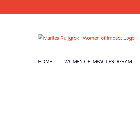
Skip
to
content
HOME
WOMEN OF IMPACT PROGRAM
View
Larger
Image