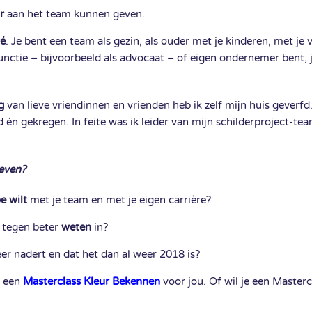
r
aan het team kunnen geven.
vé
. Je bent een team als gezin, als ouder met je kinderen, met je v
functie – bijvoorbeeld als advocaat – of eigen ondernemer bent,
g
van lieve vriendinnen en vrienden heb ik zelf mijn huis geverfd
én gekregen. In feite was ik leider van mijn schilderproject-tea
geven?
e wilt
met je team en met je eigen carrière?
, tegen beter
weten
in?
r nadert en dat het dan al weer 2018 is?
r een
Masterclass Kleur Bekennen
voor jou. Of wil je een Masterc