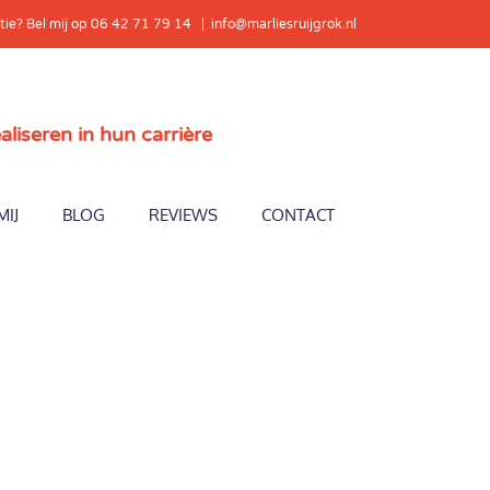
tie? Bel mij op 06 42 71 79 14
|
info@marliesruijgrok.nl
seren in hun carrière
MIJ
BLOG
REVIEWS
CONTACT