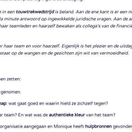
e in een
touwtrekwedstrijd
is beland. Aan de ene kant is er een n
à la minute antwoord op ingewikkelde juridische vragen. Aan de
 haar teamleden en haarzelf bewaken als collega’s van de financi
or haar team en voor haarzelf. Eigenlijk is het plezier en de uit
staat op de wangen en de gezichten zijn wit van vermoeidheid.
en zetten:
t genomen.
hap
: wat gaat goed en waarin hield ze zichzelf tegen?
ar team? En wat was de
authentieke kleur
van het team?
 organisatie aangegaan en Monique heeft
hulpbronnen
gevonden 