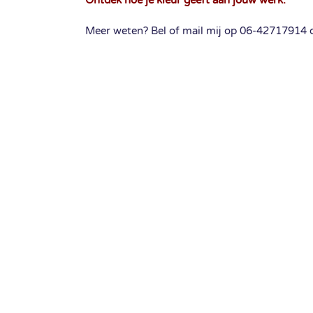
Ontdek hoe je kleur geeft aan jouw werk.
Meer weten? Bel of mail mij op 06-42717914 