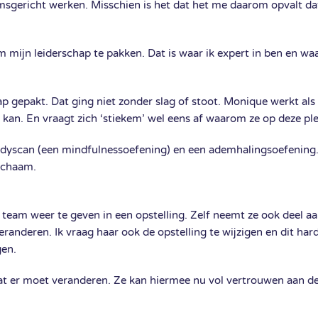
msgericht werken. Misschien is het dat het me daarom opvalt dat
 mijn leiderschap te pakken. Dat is waar ik expert in ben en waa
 gepakt. Dat ging niet zonder slag of stoot. Monique werkt als 
 kan. En vraagt zich ‘stiekem’ wel eens af waarom ze op deze plek
odyscan (een mindfulnessoefening) en een ademhalingsoefening
lichaam.
team weer te geven in een opstelling. Zelf neemt ze ook deel aan
veranderen. Ik vraag haar ook de opstelling te wijzigen en dit ha
gen.
at er moet veranderen. Ze kan hiermee nu vol vertrouwen aan de