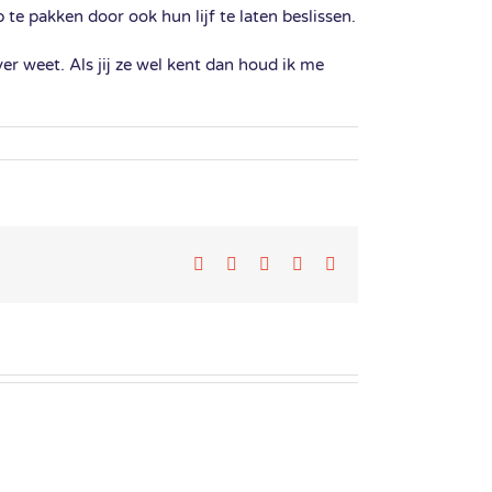
e pakken door ook hun lijf te laten beslissen.
er weet. Als jij ze wel kent dan houd ik me
Facebook
Twitter
LinkedIn
Google+
Email