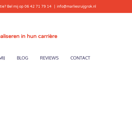
tie? Bel mij op 06 42 71 79 14
|
info@marliesruijgrok.nl
seren in hun carrière
MIJ
BLOG
REVIEWS
CONTACT