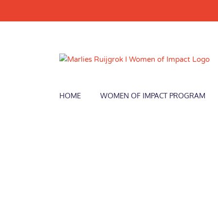
Skip
to
content
HOME
WOMEN OF IMPACT PROGRAM
View
Larger
Image