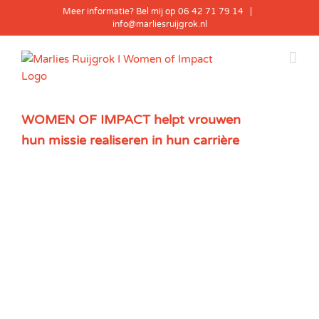
Skip
Meer informatie? Bel mij op 06 42 71 79 14
|
to
info@marliesruijgrok.nl
content
WOMEN OF IMPACT helpt vrouwen
hun missie realiseren in hun carrière
View
Larger
Image