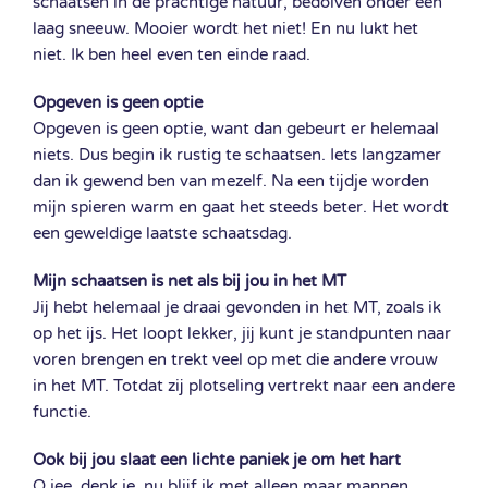
schaatsen in de prachtige natuur, bedolven onder een
laag sneeuw. Mooier wordt het niet! En nu lukt het
niet. Ik ben heel even ten einde raad.
Opgeven is geen optie
Opgeven is geen optie, want dan gebeurt er helemaal
niets. Dus begin ik rustig te schaatsen. Iets langzamer
dan ik gewend ben van mezelf. Na een tijdje worden
mijn spieren warm en gaat het steeds beter. Het wordt
een geweldige laatste schaatsdag.
Mijn schaatsen is net als bij jou in het MT
Jij hebt helemaal je draai gevonden in het MT, zoals ik
op het ijs. Het loopt lekker, jij kunt je standpunten naar
voren brengen en trekt veel op met die andere vrouw
in het MT. Totdat zij plotseling vertrekt naar een andere
functie.
Ook bij jou slaat een lichte paniek je om het hart
O jee, denk je, nu blijf ik met alleen maar mannen