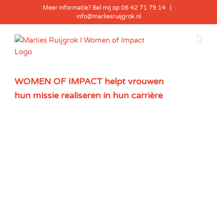
Skip
Meer informatie? Bel mij op 06 42 71 79 14
|
to
info@marliesruijgrok.nl
content
WOMEN OF IMPACT helpt vrouwen
hun missie realiseren in hun carrière
View
Larger
Image