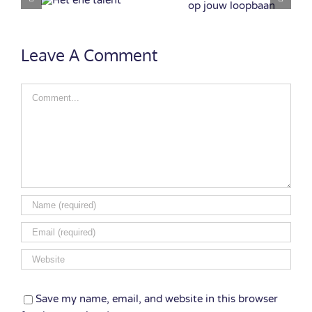
Alleen als we
effect op jouw
 ene
directe urgentie
loopbaan
lent
voelen
Leave A Comment
Comment
Save my name, email, and website in this browser