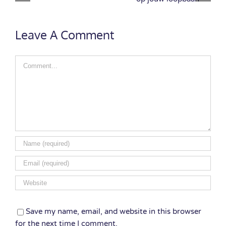
Alleen als we
effect op jouw
 ene
directe urgentie
loopbaan
lent
voelen
Leave A Comment
Comment
Save my name, email, and website in this browser
for the next time I comment.