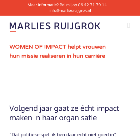
Skip
Meer informatie? Bel mij op 06 42 71 79 14
|
to
info@marliesruijgrok.nl
content
WOMEN OF IMPACT helpt vrouwen
hun missie realiseren in hun carrière
View
Larger
Volgend jaar gaat ze écht impact
Image
maken in haar organisatie
“Dat politieke spel, ik ben daar echt niet goed in”,