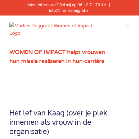
Skip
Meer informatie? Bel mij op 06 42 71 79 14
|
to
info@marliesruijgrok.nl
content
WOMEN OF IMPACT helpt vrouwen
hun missie realiseren in hun carrière
View
Larger
Het lef van Kaag (over je plek
Image
innemen als vrouw in de
organisatie)